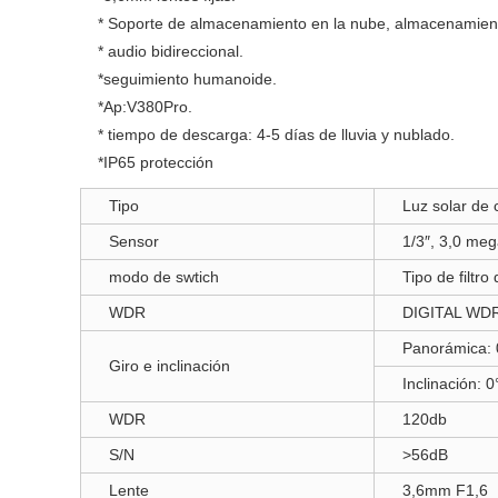
* Soporte de almacenamiento en la nube, almacenamient
* audio bidireccional.
*seguimiento humanoide.
*Ap:V380Pro.
* tiempo de descarga: 4-5 días de lluvia y nublado.
*IP65 protección
Tipo
Luz solar de
Sensor
1/3″, 3,0 me
modo de swtich
Tipo de filtro
WDR
DIGITAL WD
Panorámica: 0
Giro e inclinación
Inclinación: 0
WDR
120db
S/N
>56dB
Lente
3,6mm F1,6