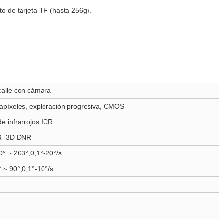
o de tarjeta TF (hasta 256g).
 calle con cámara
gapíxeles, exploración progresiva, CMOS
 de infrarrojos ICR
R 3D DNR
° ~ 263°,0,1°-20°/s.
° ~ 90°,0,1°-10°/s.