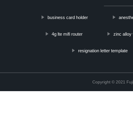
business card holder
anesth
4g lte mifi router
zinc allo
resignation letter template
Copyright © 2021 Fuj