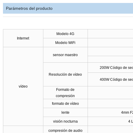
Parámetros del producto
Modelo 4G
Internet
Modelo WiFi
sensor maestro
200W Código de sec
Resolución de vídeo
400W Código de sec
vídeo
Formato de
compresión
formato de vídeo
lente
4mm F2,
visión nocturna
4 
compresión de audio