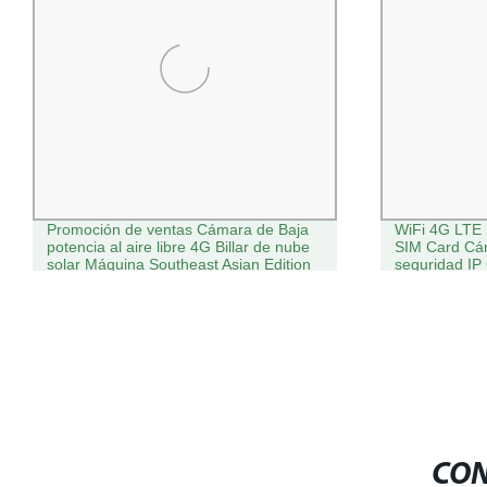
WiFi 4G LTE Solar exterior Powered
H265 4G imp
SIM Card Cámara PTZ Cámara de
Solar de Baj
seguridad IP Custom Tuya APP PIR
óptico Cáma
Alert Solar CCTV Cámara
CON