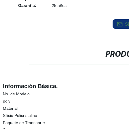
Garantía:
25 años
S
PRODU
Información Básica.
No. de Modelo.
poly
Material
Silicio Policristalino
Paquete de Transporte