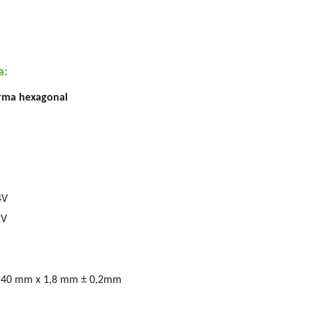
a:
orma hexagonal
4V
2V
al 40 mm x 1,8 mm ± 0,2mm