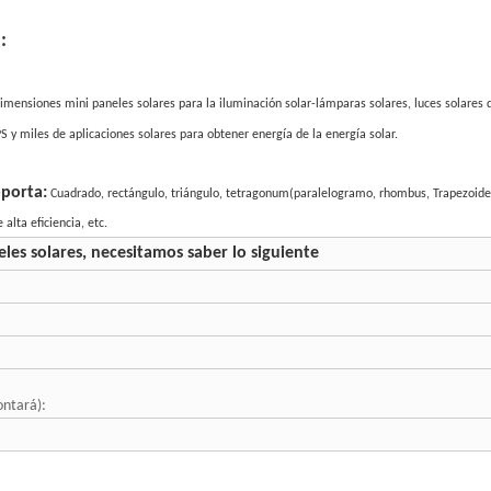
:
dimensiones mini paneles solares
para la iluminación solar-lámparas solares, luces solares de
PS
y miles de aplicaciones solares para obtener energía de la energía solar.
oporta
:
Cuadrado, rectángulo, triángulo, tetragonum(paralelogramo, rhombus, Trapezoide
alta eficiencia, etc.
es solares, necesitamos saber lo siguiente
ontará):