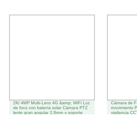
2K/ 4MP Multi-Lens 4G &amp; WiFi Luz
Cámara de F
de foco con batería solar Cámara PTZ
movimiento P
lente gran angular 2,8mm y soporte
vigilancia C
para lente PTZ 6mm+16mm 4G y WiFi