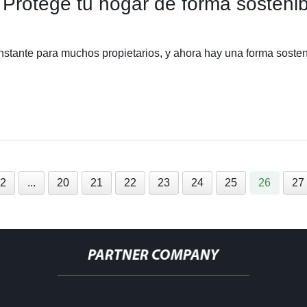
Protege tu hogar de forma sostenib
stante para muchos propietarios, y ahora hay una forma sosten
2
...
20
21
22
23
24
25
26
27
PARTNER COMPANY