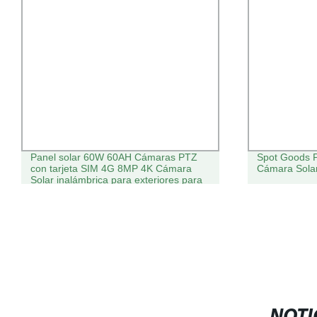
Panel solar 60W 60AH Cámaras PTZ
Spot Goods P
con tarjeta SIM 4G 8MP 4K Cámara
Cámara Sola
Solar inalámbrica para exteriores para
la vigilancia de la seguridad de la granja
Kits de energía solar