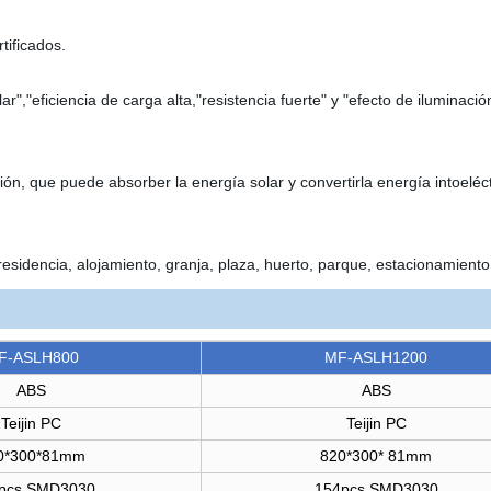
tificados.
lar","eficiencia de carga alta,"resistencia fuerte" y "efecto de iluminaci
ción, que puede absorber la energía solar y convertirla energía intoeléc
residencia, alojamiento, granja, plaza, huerto, parque, estacionamiento
F-ASLH800
MF-ASLH1200
ABS
ABS
Teijin PC
Teijin PC
0*300*81mm
820*300* 81mm
 pcs SMD3030
154pcs SMD3030