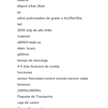
batería
lifepo4 24ah 36ah
pv
silicio policristalino de grado a 4v/28w/35w
led
3030 chip de alto brillo
material
al6063+teijin pc
diám. brazo
φ50mm
tiempo de descarga
4-5 días lluviosos de couldy
funciones
sensor fotocelda+control remoto+sensor radar
lúmenes
2400lm/3600lm
Paquete de Transporte
caja de cartón