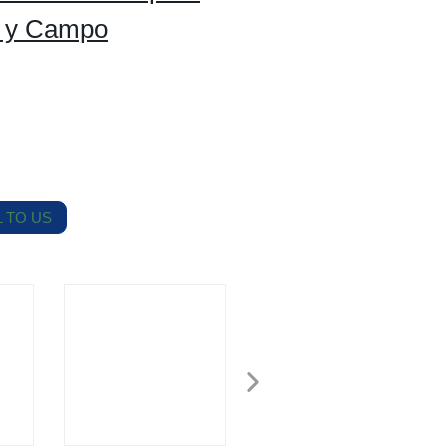
s y Campo
 TO US