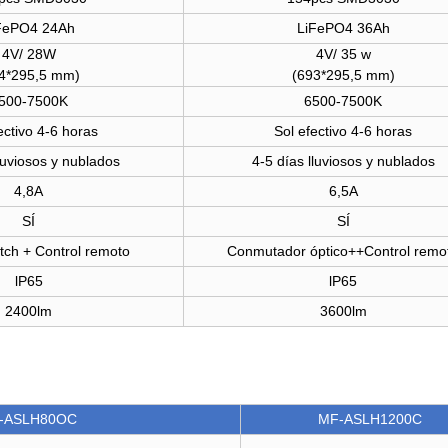
FePO4 24Ah
LiFePO4 36Ah
4V/ 28W
4V/ 35 w
4*295,5 mm)
(693*295,5 mm)
500-7500K
6500-7500K
ectivo 4-6 horas
Sol efectivo 4-6 horas
lluviosos y nublados
4-5 días lluviosos y nublados
4,8A
6,5A
SÍ
SÍ
itch + Control remoto
Conmutador óptico++Control remo
lP65
lP65
2400lm
3600lm
-ASLH80OC
MF-ASLH1200C