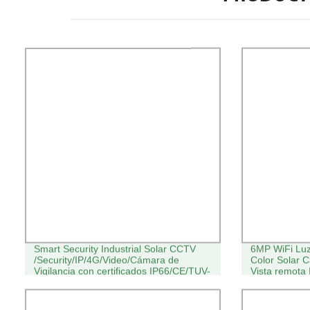
Smart Security Industrial Solar CCTV
6MP WiFi Luz 
/Security/IP/4G/Video/Cámara de
Color Solar C
Vigilancia con certificados IP66/CE/TUV-
Vista remota
Sud Fábrica/con panel Soalr
inalámbrico 
Cámara