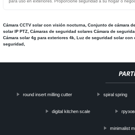
para uso en exteriores. Proporcione seguridad a su hogar o nego
Cámara CCTV solar con visión nocturna
,
Conjunto de cámara de 
solar IP PTZ
,
Cámaras de seguridad solares Cámara de seguridad 
Cámara solar 4g para exteriores 4k
,
Luz de seguridad solar con
seguridad
,
PART
round insert milling cutter
spiral spring
digital kitchen scale
грузо
minimalist 