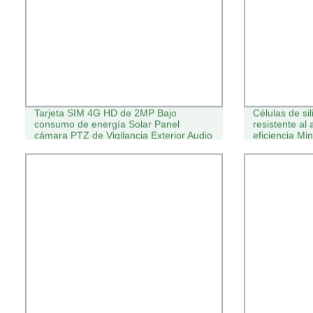
Tarjeta SIM 4G HD de 2MP Bajo
Células de sil
consumo de energía Solar Panel
resistente al
cámara PTZ de Vigilancia Exterior Audio
eficiencia Mi
bidireccional
solares 8W 
para cámara d
escala eléctri