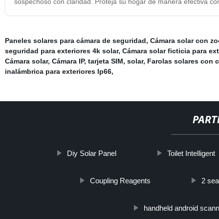
sospechoso con claridad. Proteja su hogar de manera efectiva co
Paneles solares para cámara de seguridad
,
Cámara solar con zoo
seguridad para exteriores 4k solar
,
Cámara solar ficticia para ex
Cámara solar
,
Cámara IP, tarjeta SIM, solar
,
Farolas solares con 
inalámbrica para exteriores Ip66
,
PART
Diy Solar Panel
Toilet Intelligent
Coupling Reagents
2 sea
handheld android scann