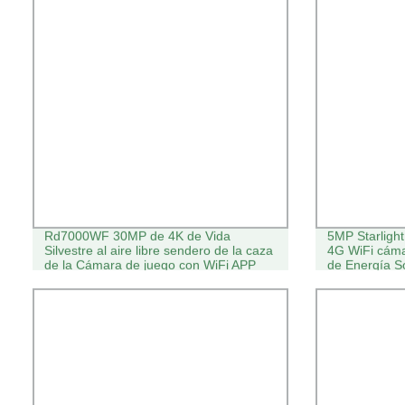
Rd7000WF 30MP de 4K de Vida
5MP Starligh
Silvestre al aire libre sendero de la caza
4G WiFi cáma
de la Cámara de juego con WiFi APP
de Energía S
Panel Solar Powered resistente al agua
IP66 para la seguridad