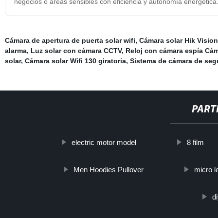
negocios o áreas sensibles con eficiencia y autonomía energética
Cámara de apertura de puerta solar wifi
,
Cámara solar Hik Visio
alarma
,
Luz solar con cámara CCTV
,
Reloj con cámara espía Cám
solar
,
Cámara solar Wifi 130 giratoria
,
Sistema de cámara de segu
PART
electric motor model
8 film
Men Hoodies Pullover
micro l
di